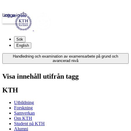
Logga in
kth.se
Sök
English
Handledning och examination av examensarbete på grund och
avancerad nivå
Visa innehåll utifrån tagg
KTH
Utbildning
Forskning
Samverkan
Om KTH
Student på KTH
Alumni