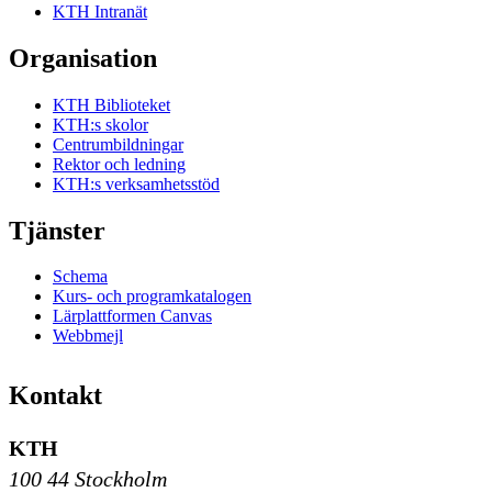
KTH Intranät
Organisation
KTH Biblioteket
KTH:s skolor
Centrumbildningar
Rektor och ledning
KTH:s verksamhetsstöd
Tjänster
Schema
Kurs- och programkatalogen
Lärplattformen Canvas
Webbmejl
Kontakt
KTH
100 44 Stockholm