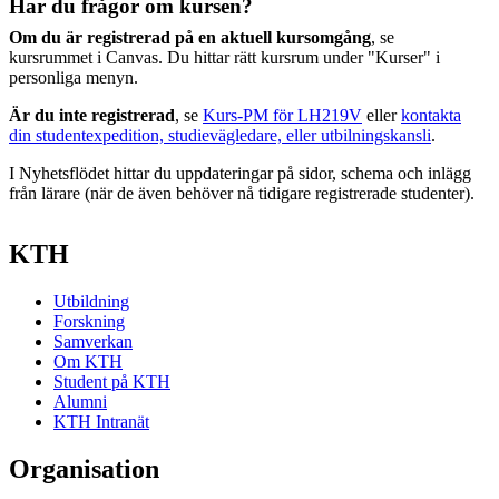
Har du frågor om kursen?
Om du är registrerad på en aktuell kursomgång
, se
kursrummet i Canvas. Du hittar rätt kursrum under "Kurser" i
personliga menyn.
Är du inte registrerad
, se
Kurs-PM för LH219V
eller
kontakta
din studentexpedition, studievägledare, eller utbilningskansli
.
I Nyhetsflödet hittar du uppdateringar på sidor, schema och inlägg
från lärare (när de även behöver nå tidigare registrerade studenter).
KTH
Utbildning
Forskning
Samverkan
Om KTH
Student på KTH
Alumni
KTH Intranät
Organisation