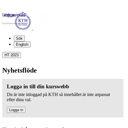
Logga in
kth.se
Sök
English
HT 2023
Nyhetsflöde
Logga in till din kurswebb
Du är inte inloggad på KTH så innehållet är inte anpassat
efter dina val.
Logga in