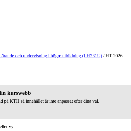
Lärande och undervisning i högre utbildning (LH231U)
/
HT 2026
 din kurswebb
d på KTH så innehållet är inte anpassat efter dina val.
eller vy