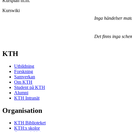
Kursplan m.m.
Kurswiki
Inga händelser mat
Det finns inga sche
KTH
Utbildning
Forskning
Samverkan
Om KTH
Student på KTH
Alumni
KTH Intranät
Organisation
KTH Biblioteket
KTH:s skolor