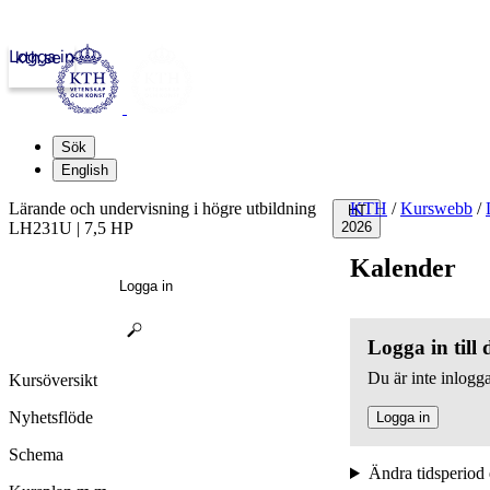
Logga in
kth.se
Sök
English
Lärande och undervisning i högre utbildning
KTH
/
Kurswebb
/
HT
LH231U | 7,5 HP
2026
Kalender
Logga in
Logga in till
Du är inte inlogga
Kursöversikt
Nyhetsflöde
Logga in
Schema
Ändra tidsperiod 