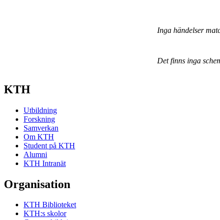
Inga händelser mat
Det finns inga sche
KTH
Utbildning
Forskning
Samverkan
Om KTH
Student på KTH
Alumni
KTH Intranät
Organisation
KTH Biblioteket
KTH:s skolor