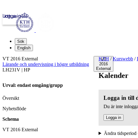
Logga in
kth.se
Sök
English
VT 2016 External
KTH
/
Kurswebb
/
VT
Lärande och undervisning i högre utbildning
2016
External
LH231V | HP
Kalender
Urval: endast omgång/grupp
Logga in till
Översikt
Du är inte inlogga
Nyhetsflöde
Logga in
Schema
VT 2016 External
Ändra tidsperiod 