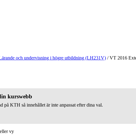
Lärande och undervisning i högre utbildning (LH231V)
/
VT 2016 Exte
 din kurswebb
d på KTH så innehållet är inte anpassat efter dina val.
eller vy