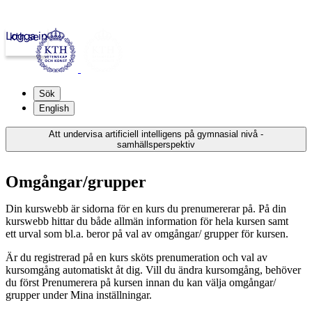
Logga in
kth.se
Sök
English
Att undervisa artificiell intelligens på gymnasial nivå -
samhällsperspektiv
Omgångar/grupper
Din kurswebb är sidorna för en kurs du prenumererar på. På din
kurswebb hittar du både allmän information för hela kursen samt
ett urval som bl.a. beror på val av omgångar/ grupper för kursen.
Är du registrerad på en kurs sköts prenumeration och val av
kursomgång automatiskt åt dig. Vill du ändra kursomgång, behöver
du först Prenumerera på kursen innan du kan välja omgångar/
grupper under Mina inställningar.