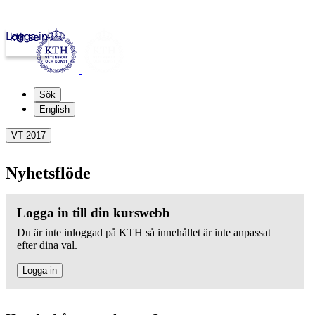
Logga in
kth.se
Sök
English
VT 2017
Nyhetsflöde
Logga in till din kurswebb
Du är inte inloggad på KTH så innehållet är inte anpassat
efter dina val.
Logga in