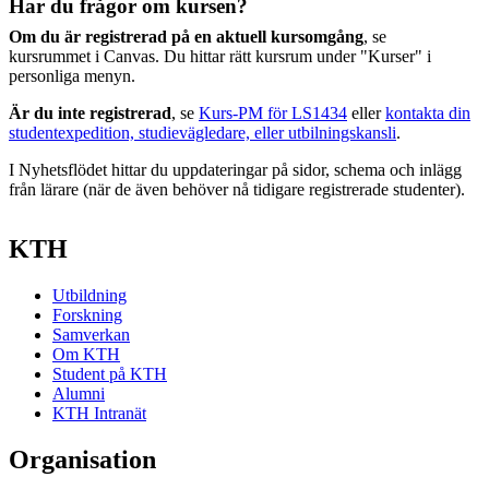
Har du frågor om kursen?
Om du är registrerad på en aktuell kursomgång
, se
kursrummet i Canvas. Du hittar rätt kursrum under "Kurser" i
personliga menyn.
Är du inte registrerad
, se
Kurs-PM för LS1434
eller
kontakta din
studentexpedition, studievägledare, eller utbilningskansli
.
I Nyhetsflödet hittar du uppdateringar på sidor, schema och inlägg
från lärare (när de även behöver nå tidigare registrerade studenter).
KTH
Utbildning
Forskning
Samverkan
Om KTH
Student på KTH
Alumni
KTH Intranät
Organisation