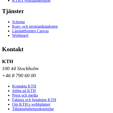
KTH:s verksamhetsstöd
Tjänster
Schema
Kurs- och programkatalogen
Lärplattformen Canvas
Webbmejl
Kontakt
KTH
100 44 Stockholm
+46 8 790 60 00
Kontakta KTH
Jobba på KTH
Press och media
Faktura och betalning KTH
Om KTH:s webbplatser
Tillgänglighetsredogörelse