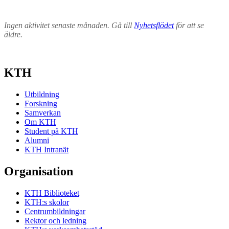
Ingen aktivitet senaste månaden. Gå till
Nyhetsflödet
för att se
äldre.
KTH
Utbildning
Forskning
Samverkan
Om KTH
Student på KTH
Alumni
KTH Intranät
Organisation
KTH Biblioteket
KTH:s skolor
Centrumbildningar
Rektor och ledning