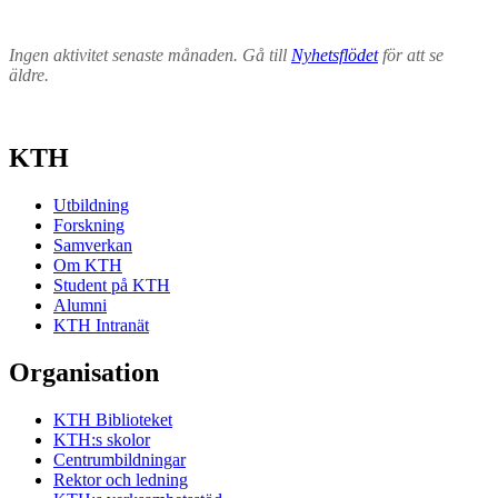
Ingen aktivitet senaste månaden. Gå till
Nyhetsflödet
för att se
äldre.
KTH
Utbildning
Forskning
Samverkan
Om KTH
Student på KTH
Alumni
KTH Intranät
Organisation
KTH Biblioteket
KTH:s skolor
Centrumbildningar
Rektor och ledning