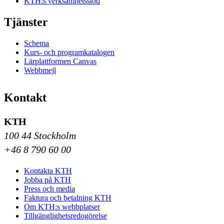
KTH:s verksamhetsstöd
Tjänster
Schema
Kurs- och programkatalogen
Lärplattformen Canvas
Webbmejl
Kontakt
KTH
100 44 Stockholm
+46 8 790 60 00
Kontakta KTH
Jobba på KTH
Press och media
Faktura och betalning KTH
Om KTH:s webbplatser
Tillgänglighetsredogörelse