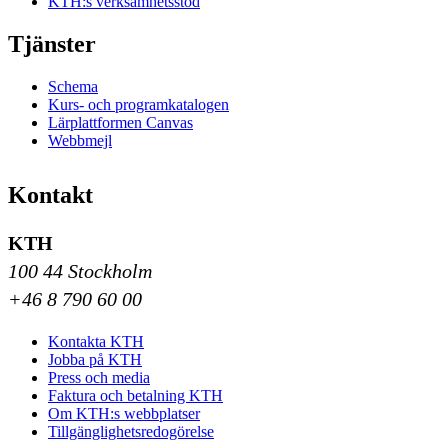
KTH:s verksamhetsstöd
Tjänster
Schema
Kurs- och programkatalogen
Lärplattformen Canvas
Webbmejl
Kontakt
KTH
100 44 Stockholm
+46 8 790 60 00
Kontakta KTH
Jobba på KTH
Press och media
Faktura och betalning KTH
Om KTH:s webbplatser
Tillgänglighetsredogörelse