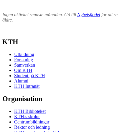
Ingen aktivitet senaste månaden. Gå till
Nyhetsflödet
för att se
äldre.
KTH
Utbildning
Forskning
Samverkan
Om KTH
Student på KTH
Alumni
KTH Intranät
Organisation
KTH Biblioteket
KTH:s skolor
Centrumbildningar
Rektor och ledning