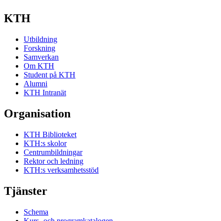
KTH
Utbildning
Forskning
Samverkan
Om KTH
Student på KTH
Alumni
KTH Intranät
Organisation
KTH Biblioteket
KTH:s skolor
Centrumbildningar
Rektor och ledning
KTH:s verksamhetsstöd
Tjänster
Schema
Kurs- och programkatalogen