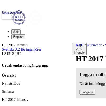
Logga in
kth.se
Sök
English
HT 2017 Intensiv
KTH
/
Kurswebb
/
HT
Svenska A2 för ingenjörer
2017
Intensiv
LS1512 | HP
HT 2017 
Urval: endast omgång/grupp
Logga in till
Översikt
Nyhetsflöde
Du är inte inlogga
Schema
Logga in
HT 2017 Intensiv