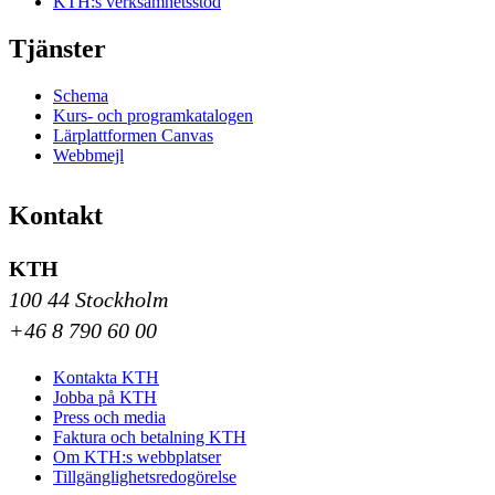
KTH:s verksamhetsstöd
Tjänster
Schema
Kurs- och programkatalogen
Lärplattformen Canvas
Webbmejl
Kontakt
KTH
100 44 Stockholm
+46 8 790 60 00
Kontakta KTH
Jobba på KTH
Press och media
Faktura och betalning KTH
Om KTH:s webbplatser
Tillgänglighetsredogörelse