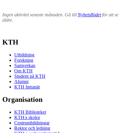
Ingen aktivitet senaste månaden. Gå till
Nyhetsflödet
för att se
äldre.
KTH
Utbildning
Forskning
Samverkan
Om KTH
Student på KTH
Alumni
KTH Intranät
Organisation
KTH Biblioteket
KTH:s skolor
Centrumbildningar
Rektor och ledning