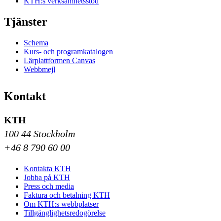
KTH:s verksamhetsstöd
Tjänster
Schema
Kurs- och programkatalogen
Lärplattformen Canvas
Webbmejl
Kontakt
KTH
100 44 Stockholm
+46 8 790 60 00
Kontakta KTH
Jobba på KTH
Press och media
Faktura och betalning KTH
Om KTH:s webbplatser
Tillgänglighetsredogörelse