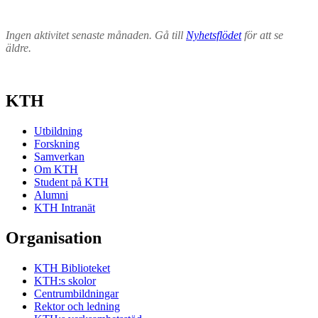
Ingen aktivitet senaste månaden. Gå till
Nyhetsflödet
för att se
äldre.
KTH
Utbildning
Forskning
Samverkan
Om KTH
Student på KTH
Alumni
KTH Intranät
Organisation
KTH Biblioteket
KTH:s skolor
Centrumbildningar
Rektor och ledning