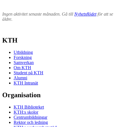
Ingen aktivitet senaste månaden. Gå till
Nyhetsflödet
för att se
äldre.
KTH
Utbildning
Forskning
Samverkan
Om KTH
Student på KTH
Alumni
KTH Intranät
Organisation
KTH Biblioteket
KTH:s skolor
Centrumbildningar
Rektor och ledning