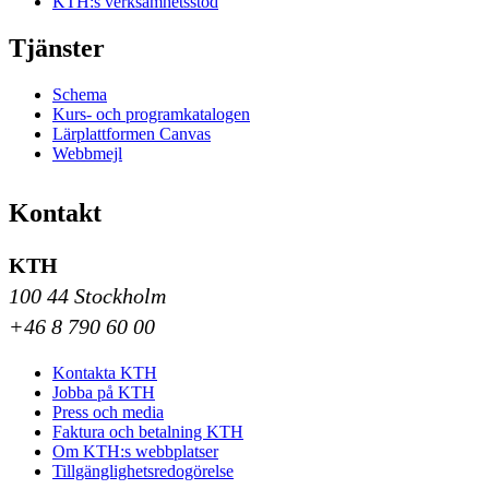
KTH:s verksamhetsstöd
Tjänster
Schema
Kurs- och programkatalogen
Lärplattformen Canvas
Webbmejl
Kontakt
KTH
100 44 Stockholm
+46 8 790 60 00
Kontakta KTH
Jobba på KTH
Press och media
Faktura och betalning KTH
Om KTH:s webbplatser
Tillgänglighetsredogörelse