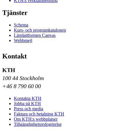
KTH:s verksamhetsstöd
Tjänster
Schema
Kurs- och programkatalogen
Lärplattformen Canvas
Webbmejl
Kontakt
KTH
100 44 Stockholm
+46 8 790 60 00
Kontakta KTH
Jobba på KTH
Press och media
Faktura och betalning KTH
Om KTH:s webbplatser
Tillgänglighetsredogörelse