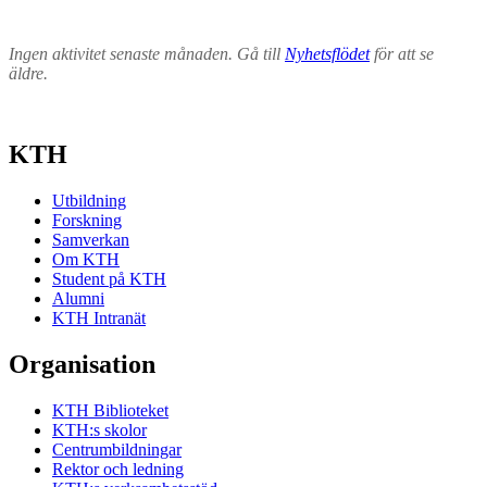
Ingen aktivitet senaste månaden. Gå till
Nyhetsflödet
för att se
äldre.
KTH
Utbildning
Forskning
Samverkan
Om KTH
Student på KTH
Alumni
KTH Intranät
Organisation
KTH Biblioteket
KTH:s skolor
Centrumbildningar
Rektor och ledning