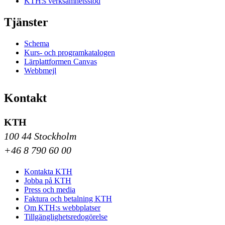
KTH:s verksamhetsstöd
Tjänster
Schema
Kurs- och programkatalogen
Lärplattformen Canvas
Webbmejl
Kontakt
KTH
100 44 Stockholm
+46 8 790 60 00
Kontakta KTH
Jobba på KTH
Press och media
Faktura och betalning KTH
Om KTH:s webbplatser
Tillgänglighetsredogörelse