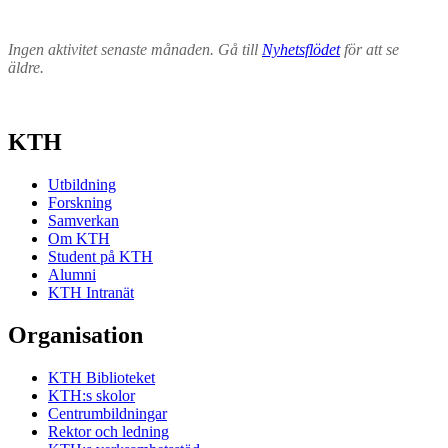
Ingen aktivitet senaste månaden. Gå till
Nyhetsflödet
för att se
äldre.
KTH
Utbildning
Forskning
Samverkan
Om KTH
Student på KTH
Alumni
KTH Intranät
Organisation
KTH Biblioteket
KTH:s skolor
Centrumbildningar
Rektor och ledning