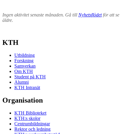
Ingen aktivitet senaste månaden. Gå till
Nyhetsflödet
för att se
äldre.
KTH
Utbildning
Forskning
Samverkan
Om KTH
Student på KTH
Alumni
KTH Intranät
Organisation
KTH Biblioteket
KTH:s skolor
Centrumbildningar
Rektor och ledning