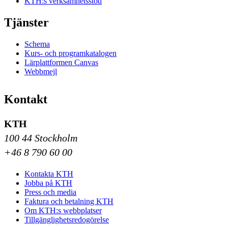
KTH:s verksamhetsstöd
Tjänster
Schema
Kurs- och programkatalogen
Lärplattformen Canvas
Webbmejl
Kontakt
KTH
100 44 Stockholm
+46 8 790 60 00
Kontakta KTH
Jobba på KTH
Press och media
Faktura och betalning KTH
Om KTH:s webbplatser
Tillgänglighetsredogörelse