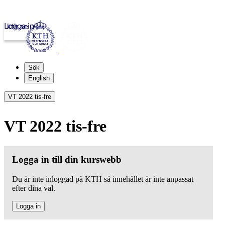
Logga in
kth.se
Sök
English
VT 2022 tis-fre
VT 2022 tis-fre
Logga in till din kurswebb
Du är inte inloggad på KTH så innehållet är inte anpassat
efter dina val.
Logga in