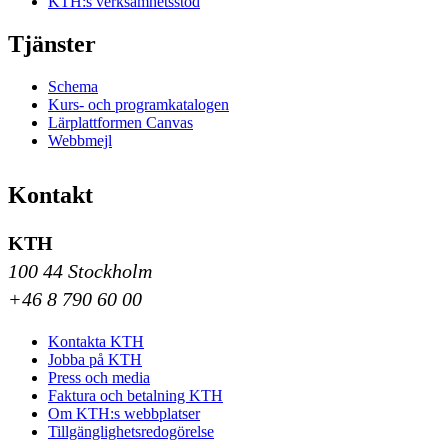
KTH:s verksamhetsstöd
Tjänster
Schema
Kurs- och programkatalogen
Lärplattformen Canvas
Webbmejl
Kontakt
KTH
100 44 Stockholm
+46 8 790 60 00
Kontakta KTH
Jobba på KTH
Press och media
Faktura och betalning KTH
Om KTH:s webbplatser
Tillgänglighetsredogörelse