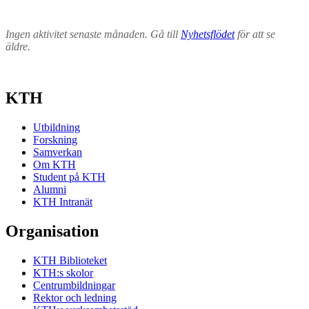
Ingen aktivitet senaste månaden. Gå till
Nyhetsflödet
för att se
äldre.
KTH
Utbildning
Forskning
Samverkan
Om KTH
Student på KTH
Alumni
KTH Intranät
Organisation
KTH Biblioteket
KTH:s skolor
Centrumbildningar
Rektor och ledning