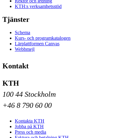
Rektor och ledning
KTH:s verksamhetsstöd
Tjänster
Schema
Kurs- och programkatalogen
Lärplattformen Canvas
Webbmejl
Kontakt
KTH
100 44 Stockholm
+46 8 790 60 00
Kontakta KTH
Jobba på KTH
Press och media
Faktura och betalning KTH