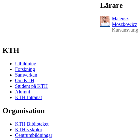
Lärare
Mateusz
Moszkowicz
Kursansvarig
KTH
Utbildning
Forskning
Samverkan
Om KTH
Student på KTH
Alumni
KTH Intranät
Organisation
KTH Biblioteket
KTH:s skolor
Centrumbildningar