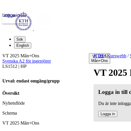
Logga in
kth.se
Sök
English
VT 2025 Mån+Ons
KTH
/
Kurswebb
/
VT 2025
Svenska A2 för ingenjörer
Mån+Ons
LS1512 | HP
VT 2025
Urval: endast omgång/grupp
Logga in till
Översikt
Nyhetsflöde
Du är inte inlogga
Schema
Logga in
VT 2025 Mån+Ons