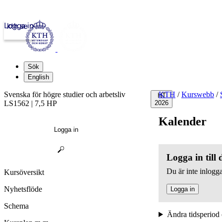
Logga in
kth.se
Sök
English
Svenska för högre studier och arbetsliv
KTH
/
Kurswebb
/
HT
LS1562 | 7,5 HP
2026
Kalender
Logga in
Logga in till
Du är inte inlogga
Kursöversikt
Nyhetsflöde
Logga in
Schema
Ändra tidsperiod 