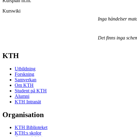
Kursplan m.m.
Kurswiki
Inga händelser mat
Det finns inga sche
KTH
Utbildning
Forskning
Samverkan
Om KTH
Student på KTH
Alumni
KTH Intranät
Organisation
KTH Biblioteket
KTH:s skolor