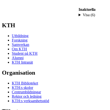
Inaktuella
Visa (6)
KTH
Utbildning
Forskning
Samverkan
Om KTH
Student på KTH
Alumni
KTH Intranät
Organisation
KTH Biblioteket
KTH:s skolor
Centrumbildningar
Rektor och ledning
KTH:s verksamhetsstöd