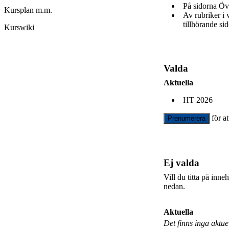
På sidorna Öv
Kursplan m.m.
Av rubriker i
tillhörande sid
Kurswiki
Valda
Aktuella
HT 2026
för a
Prenumerera
Ej valda
Vill du titta på inn
nedan.
Aktuella
Det finns inga aktu