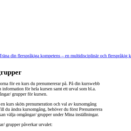
Träna din flerspråkiga kompetens – en multidisciplinär och flerspråkig 
rupper
orna för en kurs du prenumererar på. På din kurswebb
n information för hela kursen samt ett urval som bl.a.
ångar/ grupper för kursen.
å en kurs sköts prenumeration och val av kursomgång
 Vill du ändra kursomgång, behöver du först Prenumerera
kan välja omgångar/ grupper under Mina inställningar.
r/ grupper påverkar urvalet: