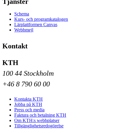
Tjänster
Schema
Kurs- och programkatalogen
Lärplattformen Canvas
Webbmejl
Kontakt
KTH
100 44 Stockholm
+46 8 790 60 00
Kontakta KTH
Jobba på KTH
Press och media
Faktura och betalning KTH
Om KTH:s webbplatser
Tillgänglighetsredogörelse