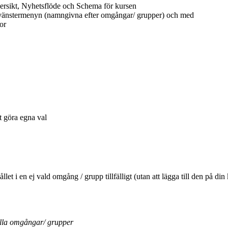
ersikt, Nyhetsflöde och Schema för kursen
 vänstermenyn (namngivna efter omgångar/ grupper) och med
or
tt göra egna val
ehållet i en ej vald omgång / grupp tillfälligt (utan att lägga till den 
ella omgångar/ grupper