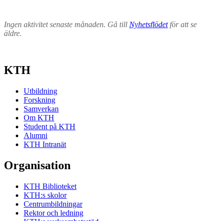
Ingen aktivitet senaste månaden. Gå till
Nyhetsflödet
för att se
äldre.
KTH
Utbildning
Forskning
Samverkan
Om KTH
Student på KTH
Alumni
KTH Intranät
Organisation
KTH Biblioteket
KTH:s skolor
Centrumbildningar
Rektor och ledning