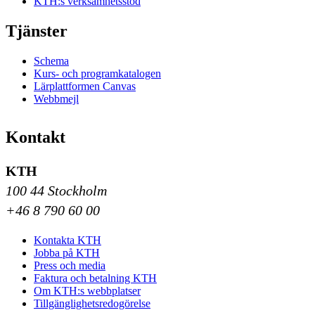
KTH:s verksamhetsstöd
Tjänster
Schema
Kurs- och programkatalogen
Lärplattformen Canvas
Webbmejl
Kontakt
KTH
100 44 Stockholm
+46 8 790 60 00
Kontakta KTH
Jobba på KTH
Press och media
Faktura och betalning KTH
Om KTH:s webbplatser
Tillgänglighetsredogörelse