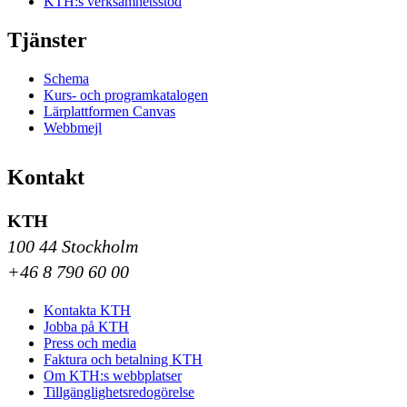
KTH:s verksamhetsstöd
Tjänster
Schema
Kurs- och programkatalogen
Lärplattformen Canvas
Webbmejl
Kontakt
KTH
100 44 Stockholm
+46 8 790 60 00
Kontakta KTH
Jobba på KTH
Press och media
Faktura och betalning KTH
Om KTH:s webbplatser
Tillgänglighetsredogörelse