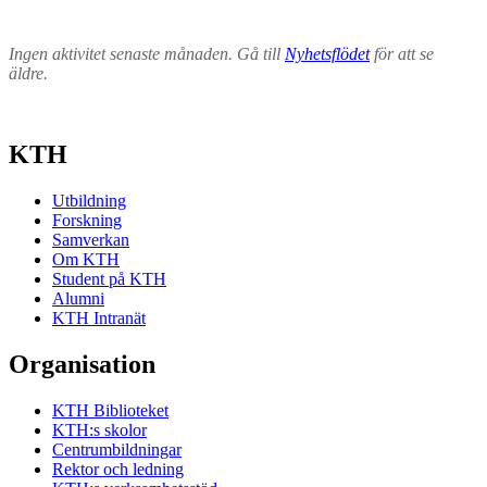
Ingen aktivitet senaste månaden. Gå till
Nyhetsflödet
för att se
äldre.
KTH
Utbildning
Forskning
Samverkan
Om KTH
Student på KTH
Alumni
KTH Intranät
Organisation
KTH Biblioteket
KTH:s skolor
Centrumbildningar
Rektor och ledning