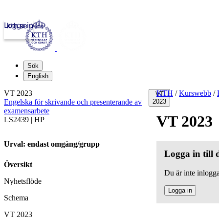
Logga in
kth.se
Sök
English
VT 2023
KTH
/
Kurswebb
/
VT
Engelska för skrivande och presenterande av
2023
examensarbete
VT 2023
LS2439 | HP
Urval: endast omgång/grupp
Logga in till
Översikt
Du är inte inlogga
Nyhetsflöde
Logga in
Schema
VT 2023