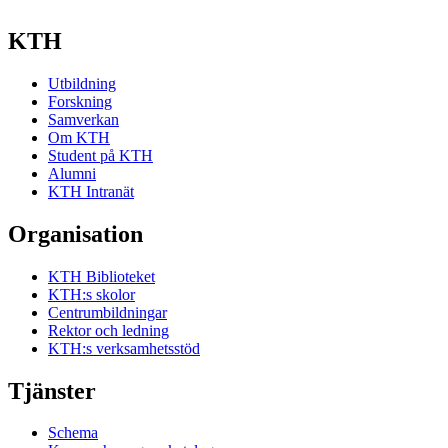
KTH
Utbildning
Forskning
Samverkan
Om KTH
Student på KTH
Alumni
KTH Intranät
Organisation
KTH Biblioteket
KTH:s skolor
Centrumbildningar
Rektor och ledning
KTH:s verksamhetsstöd
Tjänster
Schema