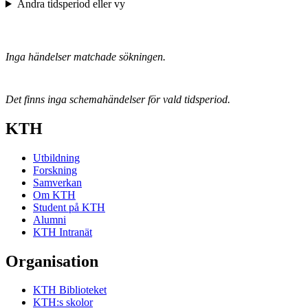
Ändra tidsperiod eller vy
Inga händelser matchade sökningen.
Det finns inga schemahändelser för vald tidsperiod.
KTH
Utbildning
Forskning
Samverkan
Om KTH
Student på KTH
Alumni
KTH Intranät
Organisation
KTH Biblioteket
KTH:s skolor