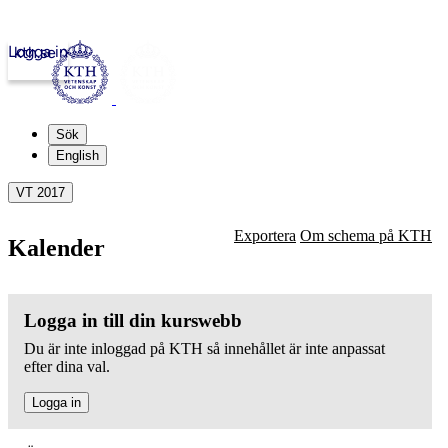
Logga in
kth.se
Sök
English
VT 2017
Exportera
Om schema på KTH
Kalender
Logga in till din kurswebb
Du är inte inloggad på KTH så innehållet är inte anpassat
efter dina val.
Logga in