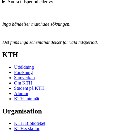
Ändra tidsperiod eller vy
Inga händelser matchade sökningen.
Det finns inga schemahändelser för vald tidsperiod.
KTH
Utbildning
Forskning
Samverkan
Om KTH
Student på KTH
Alumni
KTH Intranät
Organisation
KTH Biblioteket
KTH:s skolor