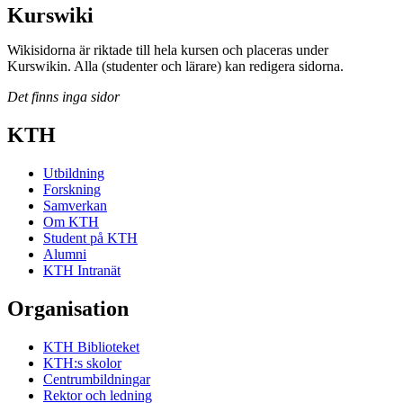
Kurswiki
Wikisidorna är riktade till hela kursen och placeras under
Kurswikin. Alla (studenter och lärare) kan redigera sidorna.
Det finns inga sidor
KTH
Utbildning
Forskning
Samverkan
Om KTH
Student på KTH
Alumni
KTH Intranät
Organisation
KTH Biblioteket
KTH:s skolor
Centrumbildningar
Rektor och ledning