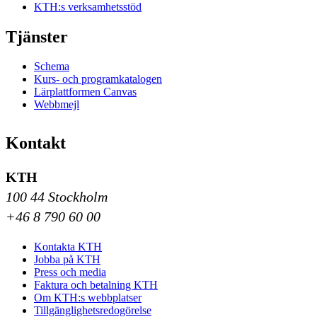
KTH:s verksamhetsstöd
Tjänster
Schema
Kurs- och programkatalogen
Lärplattformen Canvas
Webbmejl
Kontakt
KTH
100 44 Stockholm
+46 8 790 60 00
Kontakta KTH
Jobba på KTH
Press och media
Faktura och betalning KTH
Om KTH:s webbplatser
Tillgänglighetsredogörelse