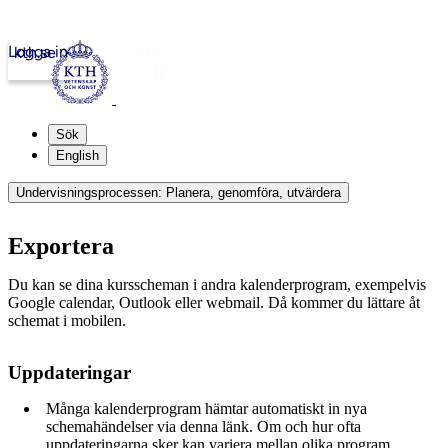
Logga in
kth.se
Sök
English
Undervisningsprocessen: Planera, genomföra, utvärdera
Exportera
Du kan se dina kursscheman i andra kalenderprogram, exempelvis
Google calendar, Outlook eller webmail. Då kommer du lättare åt
schemat i mobilen.
Uppdateringar
Många kalenderprogram hämtar automatiskt in nya
schemahändelser via denna länk. Om och hur ofta
uppdateringarna sker kan variera mellan olika program.