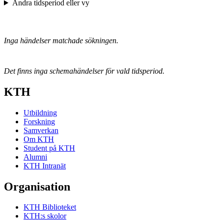
Ändra tidsperiod eller vy
Inga händelser matchade sökningen.
Det finns inga schemahändelser för vald tidsperiod.
KTH
Utbildning
Forskning
Samverkan
Om KTH
Student på KTH
Alumni
KTH Intranät
Organisation
KTH Biblioteket
KTH:s skolor