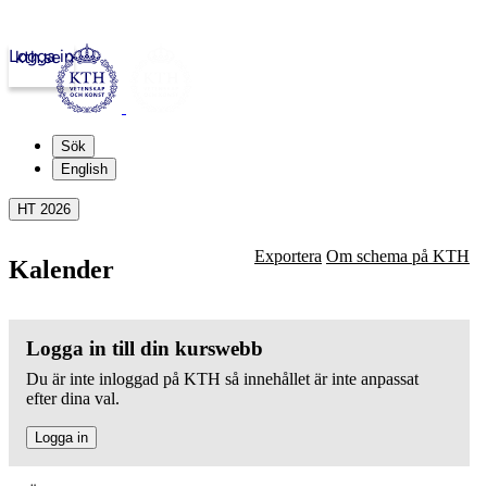
Logga in
kth.se
Sök
English
HT 2026
Exportera
Om schema på KTH
Kalender
Logga in till din kurswebb
Du är inte inloggad på KTH så innehållet är inte anpassat
efter dina val.
Logga in