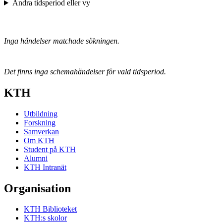
Ändra tidsperiod eller vy
Inga händelser matchade sökningen.
Det finns inga schemahändelser för vald tidsperiod.
KTH
Utbildning
Forskning
Samverkan
Om KTH
Student på KTH
Alumni
KTH Intranät
Organisation
KTH Biblioteket
KTH:s skolor