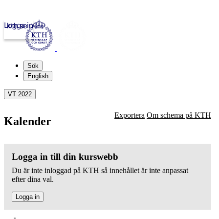
Logga in
kth.se
Sök
English
VT 2022
Exportera
Om schema på KTH
Kalender
Logga in till din kurswebb
Du är inte inloggad på KTH så innehållet är inte anpassat
efter dina val.
Logga in