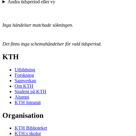
Ändra tidsperiod eller vy
Inga händelser matchade sökningen.
Det finns inga schemahändelser för vald tidsperiod.
KTH
Utbildning
Forskning
Samverkan
Om KTH
Student på KTH
Alumni
KTH Intranät
Organisation
KTH Biblioteket
KTH:s skolor