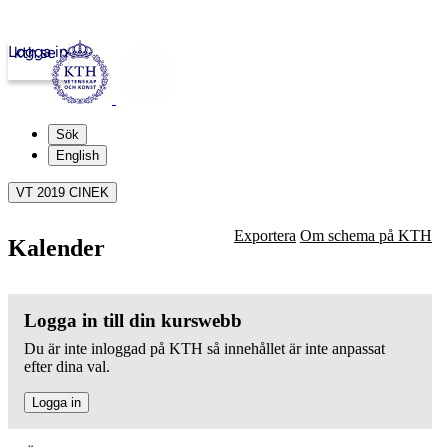
Logga in
kth.se
Sök
English
VT 2019 CINEK
Exportera
Om schema på KTH
Kalender
Logga in till din kurswebb
Du är inte inloggad på KTH så innehållet är inte anpassat
efter dina val.
Logga in