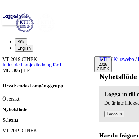
Logga in
kth.se
Sök
English
VT 2019 CINEK
KTH
/
Kurswebb
/
VT
Industriell projektledning för I
2019
CINEK
ME1306 | HP
Nyhetsflöde
Urval: endast omgång/grupp
Logga in till
Översikt
Du är inte inlogga
Nyhetsflöde
Logga in
Schema
VT 2019 CINEK
Har du frågor 