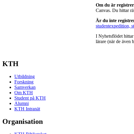
Om du är registre
Canvas. Du hittar r
Är du inte registr
studentexpedition, s
I Nyhetsflödet hitta
lärare (när de även b
KTH
Utbildning
Forskning
Samverkan
Om KTH
Student på KTH
Alumni
KTH Intranät
Organisation