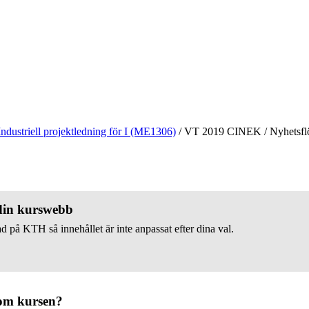
Industriell projektledning för I (ME1306)
/
VT 2019 CINEK
/
Nyhetsfl
 din kurswebb
d på KTH så innehållet är inte anpassat efter dina val.
om kursen?