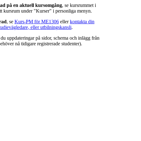
rad på en aktuell kursomgång
, se kursrummet i
ätt kursrum under "Kurser" i personliga menyn.
erad
, se
Kurs-PM för ME1306
eller
kontakta din
tudievägledare, eller utbilningskansli
.
r du uppdateringar på sidor, schema och inlägg från
ehöver nå tidigare registrerade studenter).