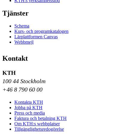
KTH:s verksamhetsstöd
Tjänster
Schema
Kurs- och programkatalogen
Lärplattformen Canvas
Webbmejl
Kontakt
KTH
100 44 Stockholm
+46 8 790 60 00
Kontakta KTH
Jobba på KTH
Press och media
Faktura och betalning KTH
Om KTH:s webbplatser
Tillgänglighetsredogörelse