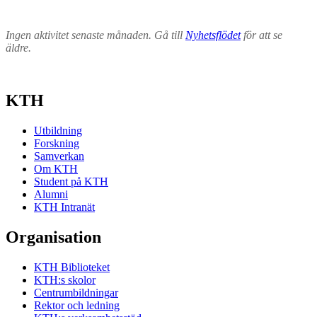
Ingen aktivitet senaste månaden. Gå till
Nyhetsflödet
för att se
äldre.
KTH
Utbildning
Forskning
Samverkan
Om KTH
Student på KTH
Alumni
KTH Intranät
Organisation
KTH Biblioteket
KTH:s skolor
Centrumbildningar
Rektor och ledning