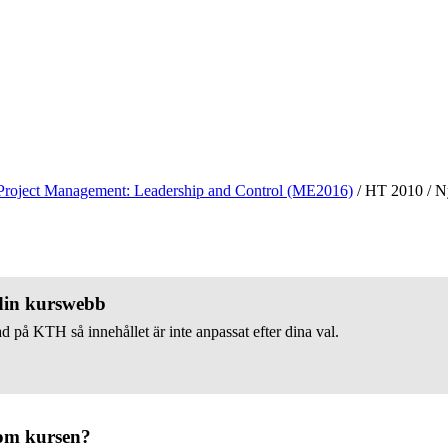
Project Management: Leadership and Control (ME2016)
/
HT 2010
/
Ny
 din kurswebb
d på KTH så innehållet är inte anpassat efter dina val.
om kursen?