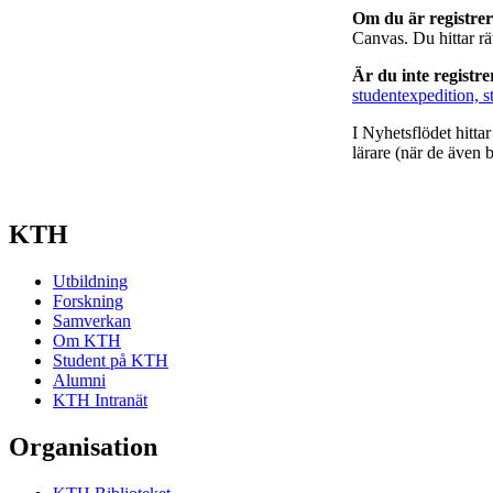
Om du är registre
Canvas. Du hittar r
Är du inte registr
studentexpedition, s
I Nyhetsflödet hitta
lärare (när de även b
KTH
Utbildning
Forskning
Samverkan
Om KTH
Student på KTH
Alumni
KTH Intranät
Organisation