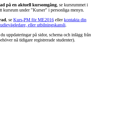
rad på en aktuell kursomgång
, se kursrummet i
ätt kursrum under "Kurser" i personliga menyn.
erad
, se
Kurs-PM för ME2016
eller
kontakta din
tudievägledare, eller utbilningskansli
.
r du uppdateringar på sidor, schema och inlägg från
ehöver nå tidigare registrerade studenter).