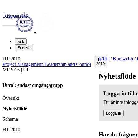
Logga in
kth.se
Sök
English
HT 2010
KTH
/
Kurswebb
/
HT
Project Management: Leadership and Control
2010
ME2016 | HP
Nyhetsflöde
Urval: endast omgång/grupp
Logga in till
Översikt
Du är inte inlogga
Nyhetsflöde
Logga in
Schema
HT 2010
Har du frågor 