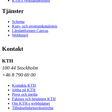
KTH:s verksamhetsstöd
Tjänster
Schema
Kurs- och programkatalogen
Lärplattformen Canvas
Webbmejl
Kontakt
KTH
100 44 Stockholm
+46 8 790 60 00
Kontakta KTH
Jobba på KTH
Press och media
Faktura och betalning KTH
Om KTH:s webbplatser
Tillgänglighetsredogörelse