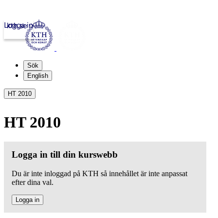
Logga in
kth.se
Sök
English
HT 2010
HT 2010
Logga in till din kurswebb
Du är inte inloggad på KTH så innehållet är inte anpassat
efter dina val.
Logga in