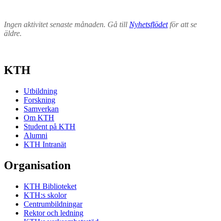
Ingen aktivitet senaste månaden. Gå till
Nyhetsflödet
för att se
äldre.
KTH
Utbildning
Forskning
Samverkan
Om KTH
Student på KTH
Alumni
KTH Intranät
Organisation
KTH Biblioteket
KTH:s skolor
Centrumbildningar
Rektor och ledning