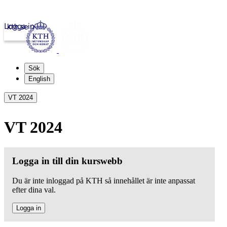
Logga in
kth.se
Sök
English
VT 2024
VT 2024
Logga in till din kurswebb
Du är inte inloggad på KTH så innehållet är inte anpassat
efter dina val.
Logga in