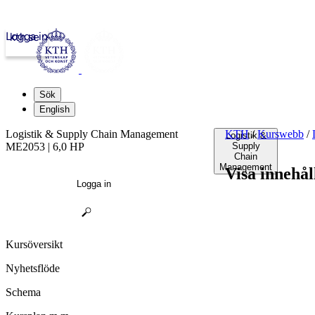
Logga in
kth.se
Sök
English
Logistik & Supply Chain Management
KTH
/
Kurswebb
/
Logistik &
ME2053 | 6,0 HP
Supply
Chain
Management
Visa innehål
Logga in
Kursöversikt
Nyhetsflöde
Schema