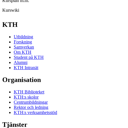
Kursplan m.m.
Kurswiki
KTH
Utbildning
Forskning
Samverkan
Om KTH
Student på KTH
Alumni
KTH Intranät
Organisation
KTH Biblioteket
KTH:s skolor
Centrumbildningar
Rektor och ledning
KTH:s verksamhetsstöd
Tjänster