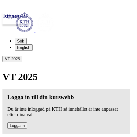
Logga in
kth.se
Sök
English
VT 2025
VT 2025
Logga in till din kurswebb
Du är inte inloggad på KTH så innehållet är inte anpassat
efter dina val.
Logga in