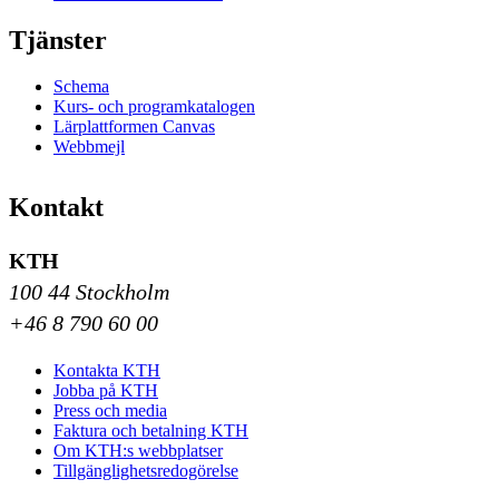
Tjänster
Schema
Kurs- och programkatalogen
Lärplattformen Canvas
Webbmejl
Kontakt
KTH
100 44 Stockholm
+46 8 790 60 00
Kontakta KTH
Jobba på KTH
Press och media
Faktura och betalning KTH
Om KTH:s webbplatser
Tillgänglighetsredogörelse