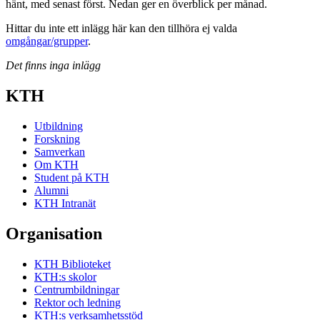
hänt, med senast först. Nedan ger en överblick per månad.
Hittar du inte ett inlägg här kan den tillhöra ej valda
omgångar/grupper
.
Det finns inga inlägg
KTH
Utbildning
Forskning
Samverkan
Om KTH
Student på KTH
Alumni
KTH Intranät
Organisation
KTH Biblioteket
KTH:s skolor
Centrumbildningar
Rektor och ledning
KTH:s verksamhetsstöd