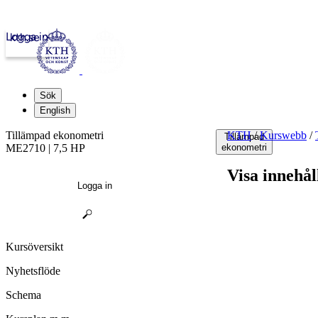
Logga in
kth.se
Sök
English
Tillämpad ekonometri
KTH
/
Kurswebb
/
Tillämpad
ME2710 | 7,5 HP
ekonometri
Visa innehål
Logga in
Kursöversikt
Nyhetsflöde
Schema