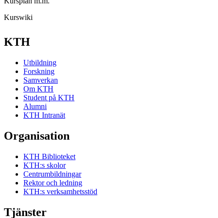
Kursplan m.m.
Kurswiki
KTH
Utbildning
Forskning
Samverkan
Om KTH
Student på KTH
Alumni
KTH Intranät
Organisation
KTH Biblioteket
KTH:s skolor
Centrumbildningar
Rektor och ledning
KTH:s verksamhetsstöd
Tjänster