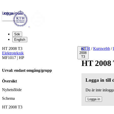
Logga in
kth.se
Sök
English
HT 2008 T3
KTH
/
Kurswebb
/
HT
Elektroteknik
2008
T3
MF1017 | HP
HT 2008
Urval: endast omgång/grupp
Logga in till
Översikt
Nyhetsflöde
Du är inte inlogga
Schema
Logga in
HT 2008 T3