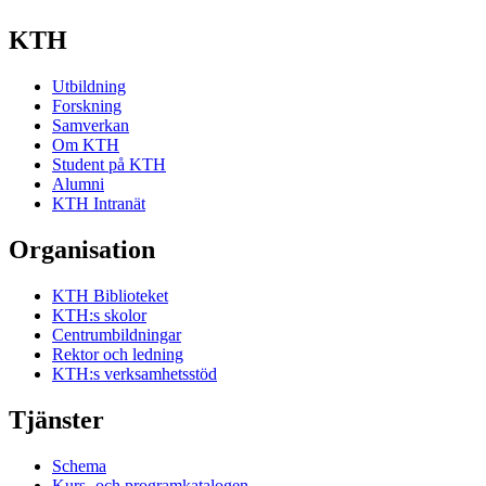
KTH
Utbildning
Forskning
Samverkan
Om KTH
Student på KTH
Alumni
KTH Intranät
Organisation
KTH Biblioteket
KTH:s skolor
Centrumbildningar
Rektor och ledning
KTH:s verksamhetsstöd
Tjänster
Schema
Kurs- och programkatalogen