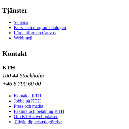
Tjänster
Schema
Kurs- och programkatalogen
Lärplattformen Canvas
Webbmejl
Kontakt
KTH
100 44 Stockholm
+46 8 790 60 00
Kontakta KTH
Jobba på KTH
Press och media
Faktura och betalning KTH
Om KTH:s webbplatser
Tillgänglighetsredogörelse