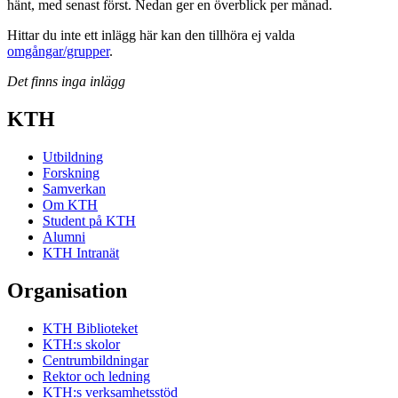
hänt, med senast först. Nedan ger en överblick per månad.
Hittar du inte ett inlägg här kan den tillhöra ej valda
omgångar/grupper
.
Det finns inga inlägg
KTH
Utbildning
Forskning
Samverkan
Om KTH
Student på KTH
Alumni
KTH Intranät
Organisation
KTH Biblioteket
KTH:s skolor
Centrumbildningar
Rektor och ledning
KTH:s verksamhetsstöd