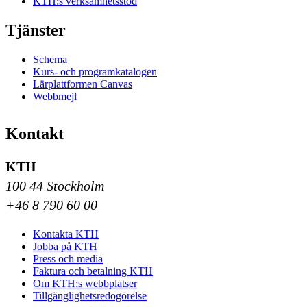
KTH:s verksamhetsstöd
Tjänster
Schema
Kurs- och programkatalogen
Lärplattformen Canvas
Webbmejl
Kontakt
KTH
100 44 Stockholm
+46 8 790 60 00
Kontakta KTH
Jobba på KTH
Press och media
Faktura och betalning KTH
Om KTH:s webbplatser
Tillgänglighetsredogörelse