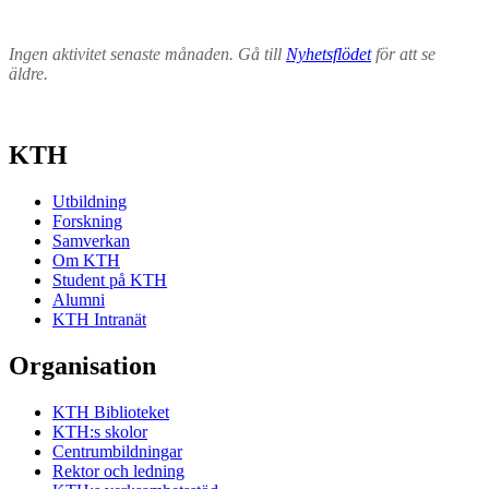
Ingen aktivitet senaste månaden. Gå till
Nyhetsflödet
för att se
äldre.
KTH
Utbildning
Forskning
Samverkan
Om KTH
Student på KTH
Alumni
KTH Intranät
Organisation
KTH Biblioteket
KTH:s skolor
Centrumbildningar
Rektor och ledning