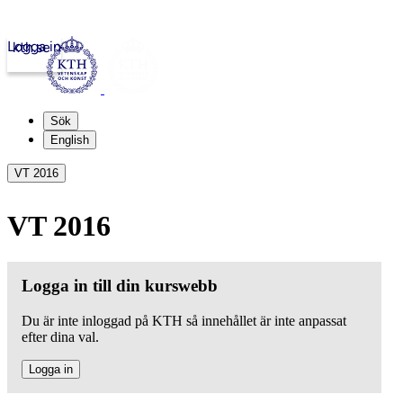
Logga in
kth.se
Sök
English
VT 2016
VT 2016
Logga in till din kurswebb
Du är inte inloggad på KTH så innehållet är inte anpassat
efter dina val.
Logga in