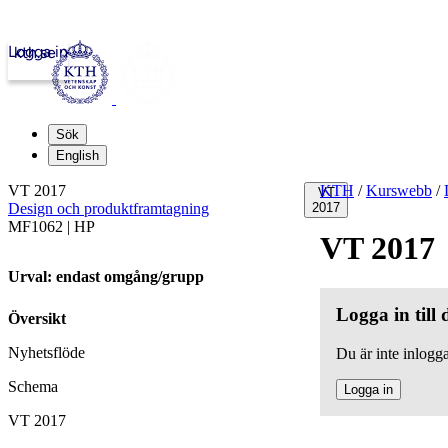
Logga in
kth.se
Sök
English
VT 2017
KTH
/
Kurswebb
/
VT
Design och produktframtagning
2017
MF1062 | HP
VT 2017
Urval: endast omgång/grupp
Logga in till
Översikt
Nyhetsflöde
Du är inte inlogga
Schema
Logga in
VT 2017