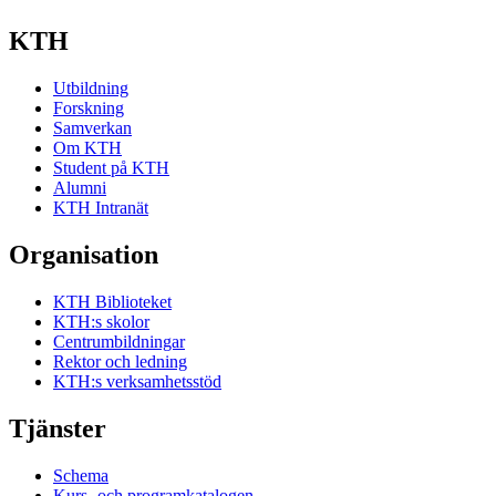
KTH
Utbildning
Forskning
Samverkan
Om KTH
Student på KTH
Alumni
KTH Intranät
Organisation
KTH Biblioteket
KTH:s skolor
Centrumbildningar
Rektor och ledning
KTH:s verksamhetsstöd
Tjänster
Schema
Kurs- och programkatalogen