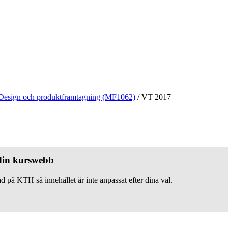
Design och produktframtagning (MF1062)
/
VT 2017
 din kurswebb
d på KTH så innehållet är inte anpassat efter dina val.