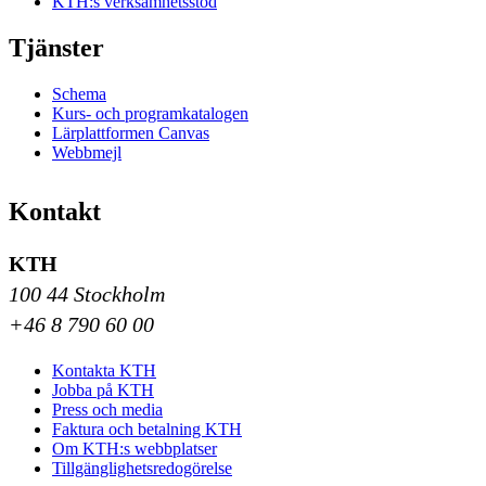
KTH:s verksamhetsstöd
Tjänster
Schema
Kurs- och programkatalogen
Lärplattformen Canvas
Webbmejl
Kontakt
KTH
100 44 Stockholm
+46 8 790 60 00
Kontakta KTH
Jobba på KTH
Press och media
Faktura och betalning KTH
Om KTH:s webbplatser
Tillgänglighetsredogörelse