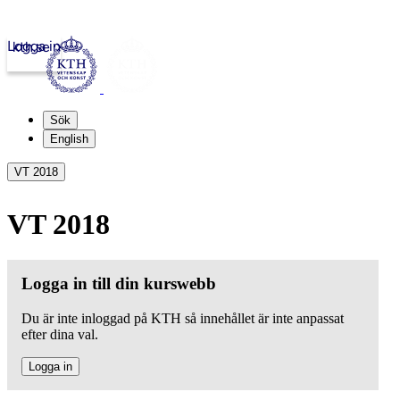
Logga in
kth.se
Sök
English
VT 2018
VT 2018
Logga in till din kurswebb
Du är inte inloggad på KTH så innehållet är inte anpassat
efter dina val.
Logga in