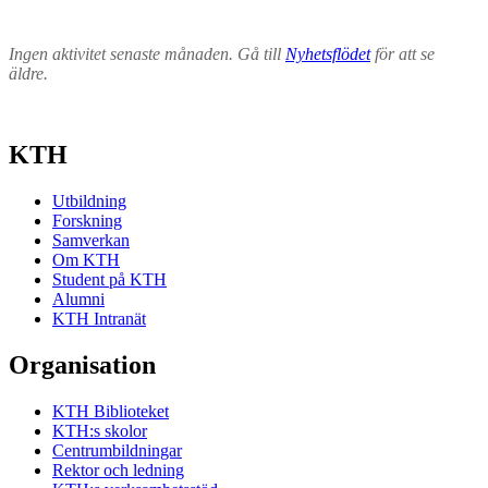
Ingen aktivitet senaste månaden. Gå till
Nyhetsflödet
för att se
äldre.
KTH
Utbildning
Forskning
Samverkan
Om KTH
Student på KTH
Alumni
KTH Intranät
Organisation
KTH Biblioteket
KTH:s skolor
Centrumbildningar
Rektor och ledning