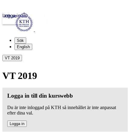
Logga in
kth.se
Sök
English
VT 2019
VT 2019
Logga in till din kurswebb
Du är inte inloggad på KTH så innehållet är inte anpassat
efter dina val.
Logga in