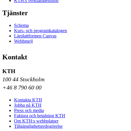
KTH:s verksamhetsstöd
Tjänster
Schema
Kurs- och programkatalogen
Lärplattformen Canvas
Webbmejl
Kontakt
KTH
100 44 Stockholm
+46 8 790 60 00
Kontakta KTH
Jobba på KTH
Press och media
Faktura och betalning KTH
Om KTH:s webbplatser
Tillgänglighetsredogörelse