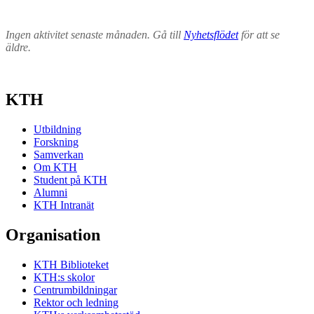
Ingen aktivitet senaste månaden. Gå till
Nyhetsflödet
för att se
äldre.
KTH
Utbildning
Forskning
Samverkan
Om KTH
Student på KTH
Alumni
KTH Intranät
Organisation
KTH Biblioteket
KTH:s skolor
Centrumbildningar
Rektor och ledning