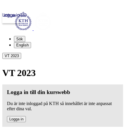
Logga in
kth.se
Sök
English
VT 2023
VT 2023
Logga in till din kurswebb
Du är inte inloggad på KTH så innehållet är inte anpassat
efter dina val.
Logga in