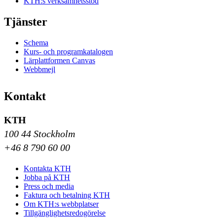
KTH:s verksamhetsstöd
Tjänster
Schema
Kurs- och programkatalogen
Lärplattformen Canvas
Webbmejl
Kontakt
KTH
100 44 Stockholm
+46 8 790 60 00
Kontakta KTH
Jobba på KTH
Press och media
Faktura och betalning KTH
Om KTH:s webbplatser
Tillgänglighetsredogörelse