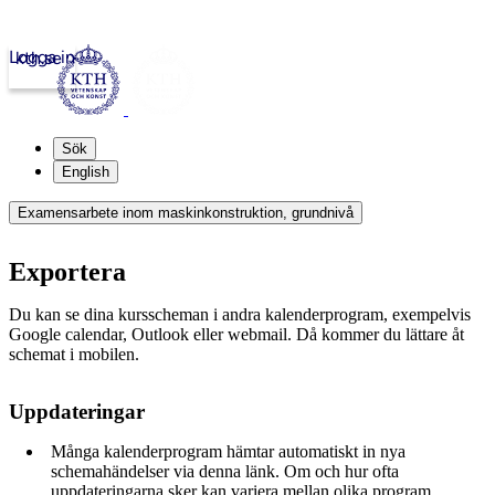
Logga in
kth.se
Sök
English
Examensarbete inom maskinkonstruktion, grundnivå
Exportera
Du kan se dina kursscheman i andra kalenderprogram, exempelvis
Google calendar, Outlook eller webmail. Då kommer du lättare åt
schemat i mobilen.
Uppdateringar
Många kalenderprogram hämtar automatiskt in nya
schemahändelser via denna länk. Om och hur ofta
uppdateringarna sker kan variera mellan olika program.