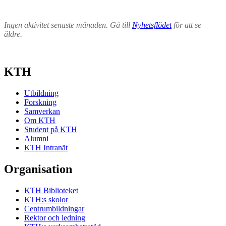
Ingen aktivitet senaste månaden. Gå till
Nyhetsflödet
för att se
äldre.
KTH
Utbildning
Forskning
Samverkan
Om KTH
Student på KTH
Alumni
KTH Intranät
Organisation
KTH Biblioteket
KTH:s skolor
Centrumbildningar
Rektor och ledning