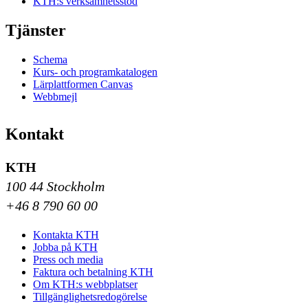
KTH:s verksamhetsstöd
Tjänster
Schema
Kurs- och programkatalogen
Lärplattformen Canvas
Webbmejl
Kontakt
KTH
100 44 Stockholm
+46 8 790 60 00
Kontakta KTH
Jobba på KTH
Press och media
Faktura och betalning KTH
Om KTH:s webbplatser
Tillgänglighetsredogörelse