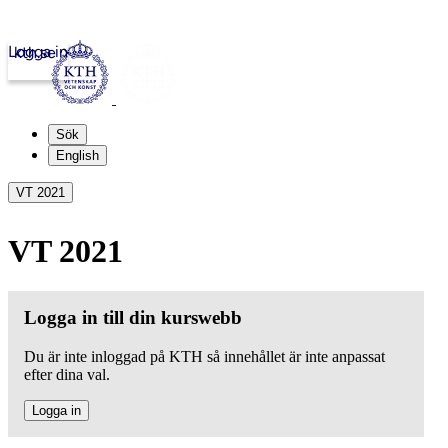
Logga in
kth.se
Sök
English
VT 2021
VT 2021
Logga in till din kurswebb
Du är inte inloggad på KTH så innehållet är inte anpassat
efter dina val.
Logga in