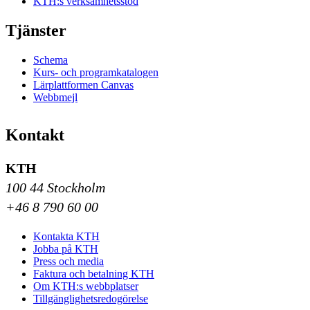
KTH:s verksamhetsstöd
Tjänster
Schema
Kurs- och programkatalogen
Lärplattformen Canvas
Webbmejl
Kontakt
KTH
100 44 Stockholm
+46 8 790 60 00
Kontakta KTH
Jobba på KTH
Press och media
Faktura och betalning KTH
Om KTH:s webbplatser
Tillgänglighetsredogörelse