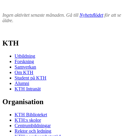
Ingen aktivitet senaste månaden. Gå till
Nyhetsflödet
för att se
äldre.
KTH
Utbildning
Forskning
Samverkan
Om KTH
Student på KTH
Alumni
KTH Intranät
Organisation
KTH Biblioteket
KTH:s skolor
Centrumbildningar
Rektor och ledning