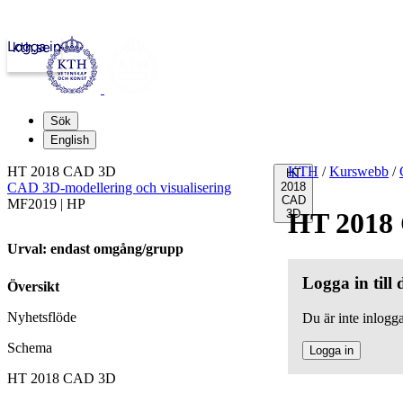
Logga in
kth.se
Sök
English
HT 2018 CAD 3D
KTH
/
Kurswebb
/
HT
CAD 3D-modellering och visualisering
2018
CAD
MF2019 | HP
3D
HT 2018
Urval: endast omgång/grupp
Logga in till
Översikt
Nyhetsflöde
Du är inte inlogga
Schema
Logga in
HT 2018 CAD 3D