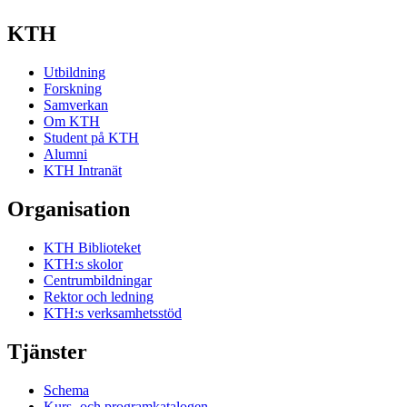
KTH
Utbildning
Forskning
Samverkan
Om KTH
Student på KTH
Alumni
KTH Intranät
Organisation
KTH Biblioteket
KTH:s skolor
Centrumbildningar
Rektor och ledning
KTH:s verksamhetsstöd
Tjänster
Schema
Kurs- och programkatalogen